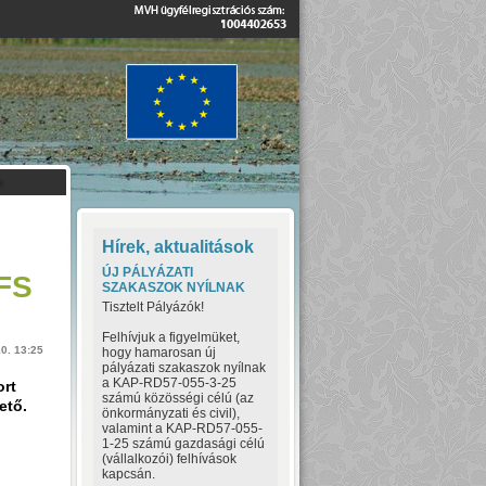
Hírek, aktualitások
ÚJ PÁLYÁZATI
HFS
SZAKASZOK NYÍLNAK
Tisztelt Pályázók!
Felhívjuk a figyelmüket,
10. 13:25
hogy hamarosan új
pályázati szakaszok nyílnak
a KAP-RD57-055-3-25
ort
számú közösségi célú (az
ető.
önkormányzati és civil),
valamint a KAP-RD57-055-
1-25 számú gazdasági célú
(vállalkozói) felhívások
kapcsán.