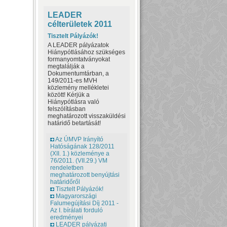
LEADER
célterületek 2011
Tisztelt Pályázók!
A LEADER pályázatok
Hiánypótlásához szükséges
formanyomtatványokat
megtalálják a
Dokumentumtárban, a
149/2011-es MVH
közlemény mellékletei
között! Kérjük a
Hiánypótlásra való
felszólításban
meghatározott visszaküldési
határidő betartását!
Az ÚMVP Irányító
Hatóságának 128/2011
(XII. 1.) közleménye a
76/2011. (VII.29.) VM
rendeletben
meghatározott benyújtási
határidőről
Tisztelt Pályázók!
Magyarországi
Falumegújítási Díj 2011 -
Az I. bírálati forduló
eredményei
LEADER pályázati