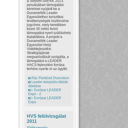
a Sólyom-Solt Kft. 2013.
januárjában támogatási
kérelmet nyújtott be a
Dunamellék Leader
Egyesülethez turisztikai
tevékenységek ösztönzése
jogcímre, mely keretében
közel 35 millió forint
támogatást nyert szálláshely
kialakításra. A projekt a
Dunamellék Leader
Egyesület Helyi
Vidékfejlesztési
Stratégiájának
megvalósítását szolgálta, a
támogatást a LEADER
HACS fejlesztési forrása
terhére nyerte el az ügyfél.
Rác Pünkösd Dusnokon
Leader település táblák
átadása
I. Európai LEADER
Expo - 2
I. Európai LEADER
Expo
HVS felülvizsgálat
2011