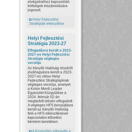
elvégzéséhez kapcsolódó
költségek elszámolására
jogosult.
Helyi Fejlesztési
Stratégiák elkészítése
Helyi Fejlesztési
Stratégia 2023-27
Elfogadásra került a 2023-
2027-es Helyi Fejlesztési
Stratégia végleges
verziója
Az Irányító Hatóság részéről
jóváhagyásra került a 2023-
2027-es ciklus Helyi
Fejlesztési Stratégiájának
végleges verziója, amelyet
a Kolon Menti Leader
Egyesület Közgyűlése a
2024. február 02-án
megtartott ülésén elfogadott.
A végleges HFS benyújtásra
került az Irányító Hatóság
felé a HFS elkészítésével
kapcsolatos kifizetési
kérelem keretében.
A Közgyűlés elfogadta a