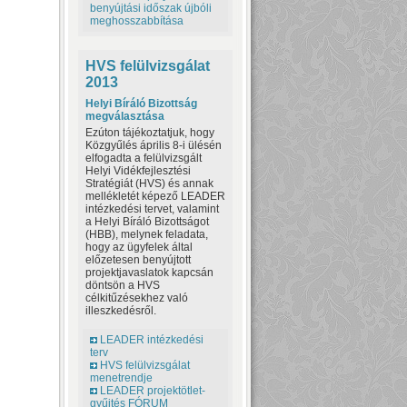
benyújtási időszak újbóli
meghosszabbítása
HVS felülvizsgálat
2013
Helyi Bíráló Bizottság
megválasztása
Ezúton tájékoztatjuk, hogy
Közgyűlés április 8-i ülésén
elfogadta a felülvizsgált
Helyi Vidékfejlesztési
Stratégiát (HVS) és annak
mellékletét képező LEADER
intézkedési tervet, valamint
a Helyi Bíráló Bizottságot
(HBB), melynek feladata,
hogy az ügyfelek által
előzetesen benyújtott
projektjavaslatok kapcsán
döntsön a HVS
célkitűzésekhez való
illeszkedésről.
LEADER intézkedési
terv
HVS felülvizsgálat
menetrendje
LEADER projektötlet-
gyűjtés FÓRUM