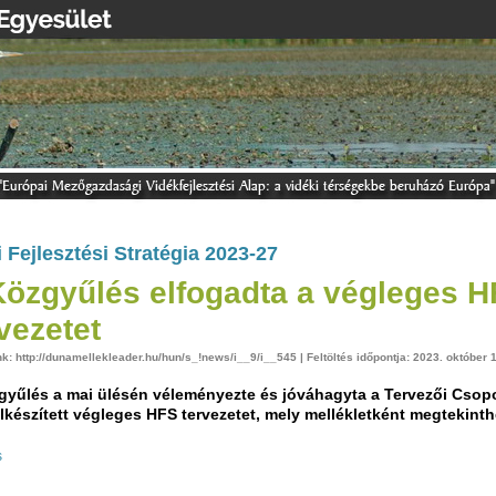
i Fejlesztési Stratégia 2023-27
Közgyűlés elfogadta a végleges 
vezetet
nk: http://dunamellekleader.hu/hun/s_!news/i__9/i__545 | Feltöltés időpontja: 2023. október 
gyűlés a mai ülésén véleményezte és jóváhagyta a Tervezői Csop
elkészített végleges HFS tervezetet, mely mellékletként megtekinth
s