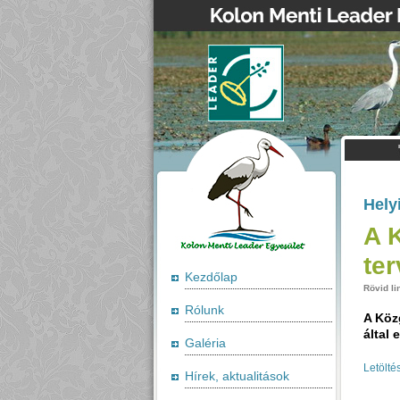
Hely
A 
ter
Kezdőlap
Rövid li
Rólunk
A Köz
által 
Galéria
Letölté
Hírek, aktualitások