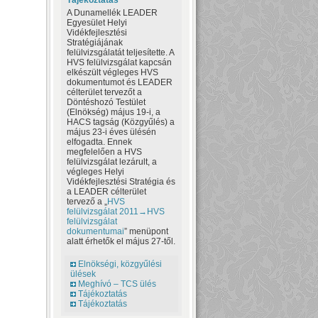
Tájékoztatás
A Dunamellék LEADER
Egyesület Helyi
Vidékfejlesztési
Stratégiájának
felülvizsgálatát teljesítette. A
HVS felülvizsgálat kapcsán
elkészült végleges HVS
dokumentumot és LEADER
célterület tervezőt a
Döntéshozó Testület
(Elnökség) május 19-i, a
HACS tagság (Közgyűlés) a
május 23-i éves ülésén
elfogadta. Ennek
megfelelően a HVS
felülvizsgálat lezárult, a
végleges Helyi
Vidékfejlesztési Stratégia és
a LEADER célterület
tervező a „
HVS
felülvizsgálat 2011→HVS
felülvizsgálat
dokumentumai
” menüpont
alatt érhetők el május 27-től.
Elnökségi, közgyűlési
ülések
Meghívó – TCS ülés
Tájékoztatás
Tájékoztatás