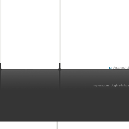
Ágasegyh
Impresszum
.
Jogi nyilatko