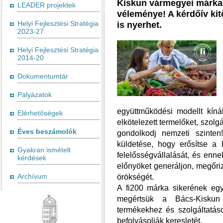
Kiskun vármegyei márka
LEADER projektek
véleménye! A kérdőív kit
Helyi Fejlesztési Stratégia
is nyerhet.
2023-27
Helyi Fejlesztési Stratégia
2014-20
Dokumentumtár
Pályázatok
együttműködési modellt kínál
Elérhetőségek
elkötelezett termelőket, szolg
Éves beszámolók
gondolkodj nemzeti szinten
küldetése, hogy erősítse a 
Gyakran ismételt
felelősségvállalását, és enn
kérdések
előnyöket generáljon, megőriz
Archívum
örökségét.
A fi200 márka sikerének egy
megértsük a Bács-Kiskun
termékekhez és szolgáltatáso
befolyásolják keresletét.