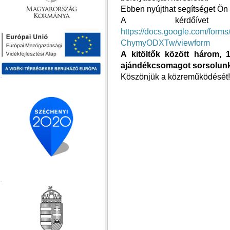
Ebben nyújthat segítséget Ön i
A kérdőíve
https://docs.google.com/fo
ChymyODXTw/viewform
A kitöltők között három, 
ajándékcsomagot sorsolunk
Köszönjük a közreműködését!