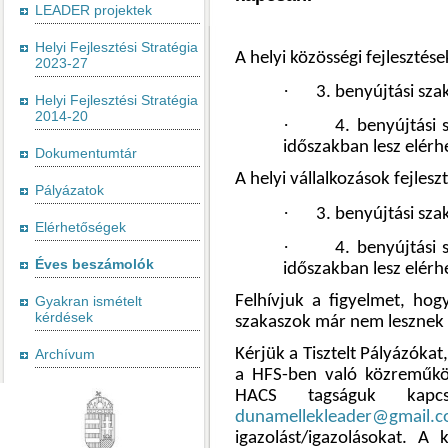
LEADER projektek
Helyi Fejlesztési Stratégia
A helyi közösségi fejlesztés
2023-27
·
3. benyújtási sza
Helyi Fejlesztési Stratégia
2014-20
·
4. benyújtási 
időszakban lesz elérh
Dokumentumtár
A helyi vállalkozások fejle
Pályázatok
·
3.
benyújtási sza
Elérhetőségek
·
4. benyújtási 
Éves beszámolók
időszakban lesz elérh
Felhívjuk a figyelmet, hog
Gyakran ismételt
kérdések
szakaszok már nem lesznek
Kérjük a Tisztelt Pályázókat
Archívum
a HFS-ben való közreműköd
HACS tagságuk kapcs
dunamellekleader@gmail.
igazolást/igazolásokat. A 