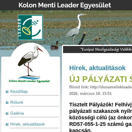
Hírek, aktualitások
ÚJ PÁLYÁZATI
Rövid link: http://dunamellekleade
Kezdőlap
2026. március 18. 15:51
Rólunk
Tisztelt Pályázók! Felhí
pályázati szakaszok nyí
Galéria
közösségi célú (az önkor
RD57-055-1-25 számú gazd
Hírek, aktualitások
kapcsán.