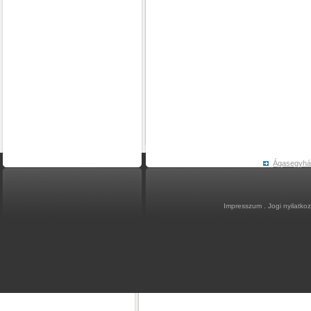
Ágasegyh
Impresszum
.
Jogi nyilatko