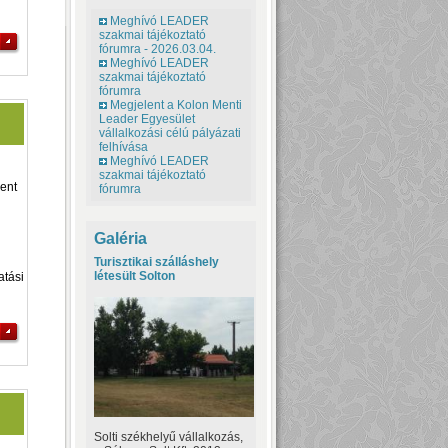
Meghívó LEADER
szakmai tájékoztató
fórumra - 2026.03.04.
Meghívó LEADER
szakmai tájékoztató
fórumra
Megjelent a Kolon Menti
Leader Egyesület
vállalkozási célú pályázati
felhívása
Meghívó LEADER
szakmai tájékoztató
lent
fórumra
Galéria
Turisztikai szálláshely
létesült Solton
atási
Solti székhelyű vállalkozás,