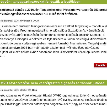
 egyéni tanyagazdaságokat fejlesztik a legtöbben
zületett a döntés a 2016. évi Tanyafejlesztési Program nyerteseiről: 253 proje
t el támogatást összesen közel 730 millió forint értékben.
ltés időpontja: 2016. november 8. 10:29
 is vissza nem térítendő támogatásban részesült az alföldi tanyavilág – mondta a 2
Tanyafejlesztési Program nyerteseit ismertető sajtótájékoztatóján V. Németh Zsolt
yezetügyért, agrárfejlesztésért és hungarikumokért felelős államtitkár. Kiemelte: a
ák és tanyás térségek védelmére és fejlesztésére a Földművelésügyi Minisztérium
-ben kidolgozta a teljes egészében nemzeti forrásból finanszírozott Tanyafejleszté
ramot, amelyre 2016-ban már hatodik alkalommal nyílt lehetőség pályázatot
újtani. Az előző három évhez hasonlóan idén is az Alföldről 724 településéről lehet
ázni.
 MVH átszervezése nem veszélyezteti a gazdák forráshoz jutását
ltés időpontja: 2016. október 10. 11:32
zőgazdasági és Vidékfejlesztési Hivatal (MVH) jogutódlással történő megszünteté
t nem kerül veszélybe az agrártámogatások jövő évi kifizetése. Az illetékes tárcák a
pai Bizottsággal közösen hatékonyan dolgoznak azért, hogy az átszervezés minél