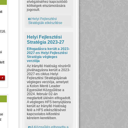
elvégzéséhez kapcsolódó
költségek elszámolására
jogosult.
kt
Helyi Fejlesztési
Stratégiák elkészítése
016.
Helyi Fejlesztési
Stratégia 2023-27
Elfogadásra került a 2023-
si
2027-es Helyi Fejlesztési
Stratégia végleges
verziója
ett
Az Irányító Hatóság részéről
jóváhagyásra került a 2023-
2027-es ciklus Helyi
Fejlesztési Stratégiájának
végleges verziója, amelyet
a Kolon Menti Leader
Egyesület Közgyűlése a
2024. február 02-án
megtartott ülésén elfogadott.
A végleges HFS benyújtásra
került az Irányító Hatóság
felé a HFS elkészítésével
kapcsolatos kifizetési
se
kérelem keretében.
z
A Közgyűlés elfogadta a