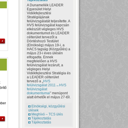
Tájékoztatás
A Dunamellék LEADER
Egyesület Helyi
Vidékfejlesztési
Stratégiájának
i
felülvizsgálatát teljesítette. A
HVS felülvizsgálat kapcsán
elkészült végleges HVS
dokumentumot és LEADER
célterület tervezőt a
Döntéshozó Testület
(Elnökség) május 19-i, a
HACS tagság (Közgyűlés) a
május 23-i éves ülésén
elfogadta. Ennek
megfelelően a HVS
felülvizsgálat lezárult, a
végleges Helyi
Vidékfejlesztési Stratégia és
a LEADER célterület
tervező a „
HVS
t
felülvizsgálat 2011→HVS
örítő
felülvizsgálat
dokumentumai
” menüpont
alatt érhetők el május 27-től.
mber
Elnökségi, közgyűlési
ülések
Meghívó – TCS ülés
Tájékoztatás
Tájékoztatás