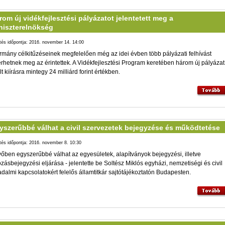
rom új vidékfejlesztési pályázatot jelentetett meg a
niszterelnökség
ltés időpontja: 2016. november 14. 14:00
rmány célkitűzéseinek megfelelően még az idei évben több pályázati felhívást
rhetnek meg az érintettek. A Vidékfejlesztési Program keretében három új pályázat
lt kiírásra mintegy 24 milliárd forint értékben.
yszerűbbé válhat a civil szervezetek bejegyzése és működtetése
ltés időpontja: 2016. november 8. 10:30
vőben egyszerűbbé válhat az egyesületek, alapítványok bejegyzési, illetve
ozásbejegyzési eljárása - jelentette be Soltész Miklós egyházi, nemzetiségi és civil
adalmi kapcsolatokért felelős államtitkár sajtótájékoztatón Budapesten.