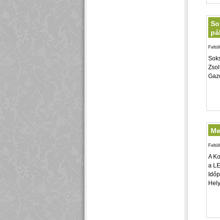
So
pá
Feltö
Soks
Zsol
Gazd
Me
Feltö
A Ko
a LE
Időp
Hely