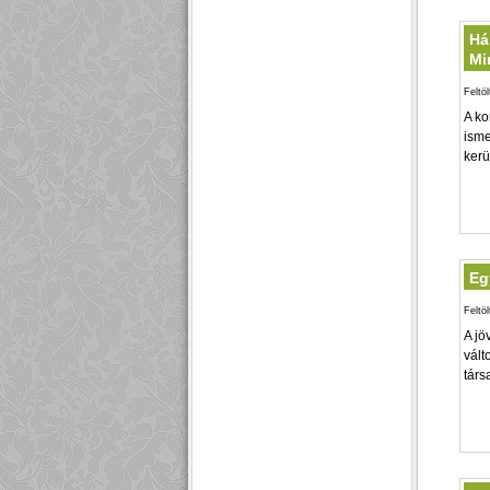
Há
Mi
Feltö
A ko
isme
kerü
Eg
Feltö
A jö
vált
társ