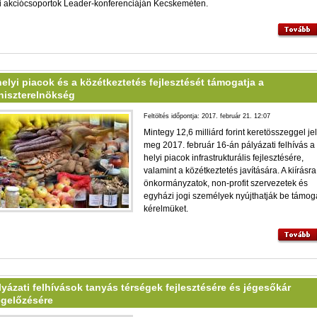
i akciócsoportok Leader-konferenciáján Kecskeméten.
helyi piacok és a közétkeztetés fejlesztését támogatja a
niszterelnökség
Feltöltés időpontja: 2017. február 21. 12:07
Mintegy 12,6 milliárd forint keretösszeggel je
meg 2017. február 16-án pályázati felhívás a
helyi piacok infrastrukturális fejlesztésére,
valamint a közétkeztetés javítására. A kiírásra
önkormányzatok, non-profit szervezetek és
egyházi jogi személyek nyújthatják be támog
kérelmüket.
lyázati felhívások tanyás térségek fejlesztésére és jégesőkár
gelőzésére