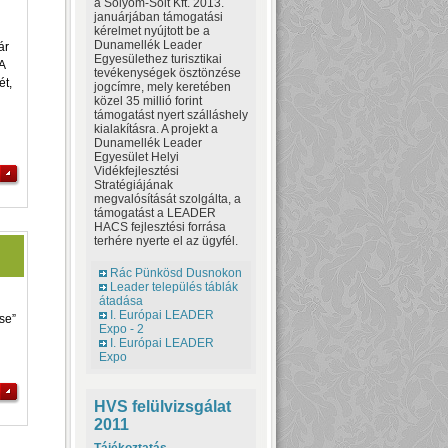
a Sólyom-Solt Kft. 2013.
januárjában támogatási
kérelmet nyújtott be a
Dunamellék Leader
ár
Egyesülethez turisztikai
A
tevékenységek ösztönzése
ét,
jogcímre, mely keretében
közel 35 millió forint
támogatást nyert szálláshely
kialakításra. A projekt a
Dunamellék Leader
Egyesület Helyi
Vidékfejlesztési
Stratégiájának
megvalósítását szolgálta, a
támogatást a LEADER
HACS fejlesztési forrása
terhére nyerte el az ügyfél.
Rác Pünkösd Dusnokon
Leader település táblák
átadása
I. Európai LEADER
se”
Expo - 2
I. Európai LEADER
Expo
HVS felülvizsgálat
2011