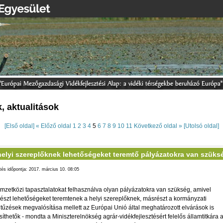
k, aktualitások
[Első oldal]
« Előző oldal
1
2
3
4
5
6
7
8
9
10
11
Következő oldal »
[Utolsó oldal]
helyi szereplőknek lehetőségeket teremtő pályázatokra van szüks
ltés időpontja: 2017. március 10. 08:05
mzetközi tapasztalatokat felhasználva olyan pályázatokra van szükség, amivel
észt lehetőségeket teremtenek a helyi szereplőknek, másrészt a kormányzati
itűzések megvalósítása mellett az Európai Unió által meghatározott elvárások is
esíthetők - mondta a Miniszterelnökség agrár-vidékfejlesztésért felelős államtitkára 