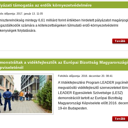
lyázati támogatás az erdők környezetvédelmére
ltés időpontja: 2017. január 13. 11:05
niszterelnökség mintegy 6,61 milliárd forint értékben hirdetett pályázatot magánjog
gazdálkodók számára a kötelezettségeken túlmutató erdő-környezetvédelmi
kenységek folytatására.
monstráltak a vidékfejlesztők az Európai Bizottság Magyarországi
pviseleténél
Feltöltés időpontja: 2016. december 20. 08:41
A Vidékfejlesztési Program LEADER jogcímé
megvalósító vidékfejlesztő szervezeteket töm
LEADER Egyesületek Szövetsége (LESZ)
demonstrációt tartott az Európai Bizottság
Magyarországi Képviselete előtt 2016. dece
19-én Budapesten.