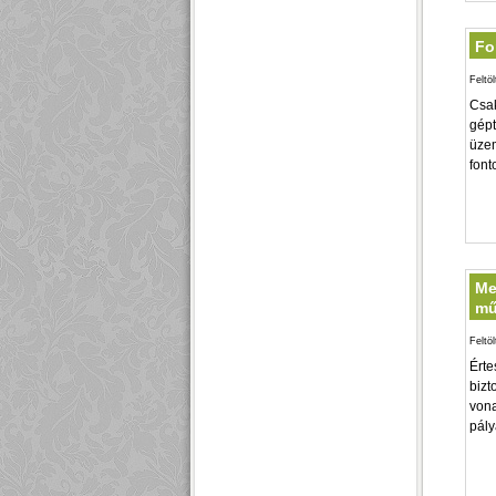
Fo
Feltö
Csak
gépt
üzem
font
Me
mű
Feltö
Érte
bizt
vona
pály