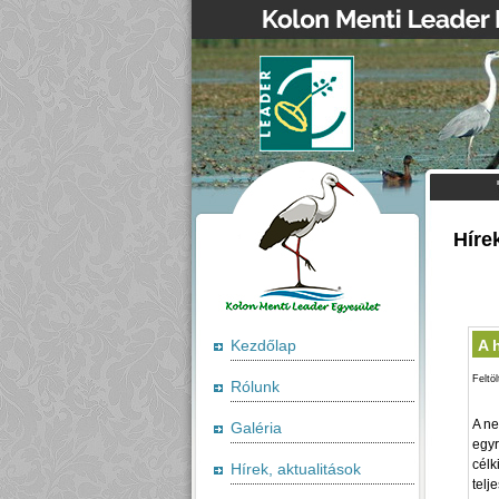
Híre
Kezdőlap
A 
Feltö
Rólunk
A ne
Galéria
egyr
célk
Hírek, aktualitások
telj