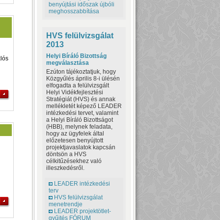
benyújtási időszak újbóli
meghosszabbítása
HVS felülvizsgálat
2013
Helyi Bíráló Bizottság
klós
megválasztása
Ezúton tájékoztatjuk, hogy
Közgyűlés április 8-i ülésén
elfogadta a felülvizsgált
Helyi Vidékfejlesztési
Stratégiát (HVS) és annak
mellékletét képező LEADER
intézkedési tervet, valamint
a Helyi Bíráló Bizottságot
(HBB), melynek feladata,
hogy az ügyfelek által
előzetesen benyújtott
projektjavaslatok kapcsán
döntsön a HVS
célkitűzésekhez való
illeszkedésről.
LEADER intézkedési
terv
HVS felülvizsgálat
menetrendje
LEADER projektötlet-
gyűjtés FÓRUM