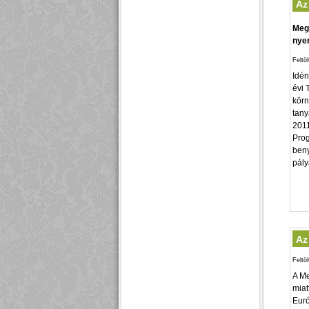
Az
Megs
nyer
Feltö
Idén
évi 
körn
tany
2011
Prog
beny
pály
Az
Feltö
A Me
miat
Euró