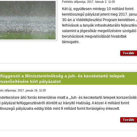
Feltöltés időpontja: 2017. február 2. 11:05
Két új, együttesen mintegy 10 milliárd forint
keretösszegű pályázat jelent meg 2017. janu
30-án a Vidékfejlesztési Program keretében. 
felhívások a tanyák infrastrukturális fejlesztés
valamint a jégesőkár megelőzésére szolgáló
beruházások megvalósítását hivatottak
támogatni.
lfüggeszti a Miniszterelnökség a juh- és kecsketartó telepek
rszerűsítésére kiírt pályázatot
ltés időpontja: 2017. január 18. 11:05
ndelkezésre álló forrás kimerülése miatt a „Juh- és kecsketartó telepek korszerűsíté
 pályázat felfüggesztéséről döntött az Irányító Hatóság. A közel 4 milliárd forint
tösszegű pályázatra eddig több mint 9 milliárd forint forrásigény érkezett.