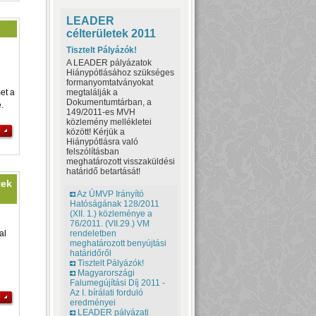
LEADER
célterületek 2011
Tisztelt Pályázók!
A LEADER pályázatok
Hiánypótlásához szükséges
formanyomtatványokat
et a
megtalálják a
Dokumentumtárban, a
.
149/2011-es MVH
közlemény mellékletei
között! Kérjük a
Hiánypótlásra való
felszólításban
meghatározott visszaküldési
határidő betartását!
tek
Az ÚMVP Irányító
Hatóságának 128/2011
(XII. 1.) közleménye a
76/2011. (VII.29.) VM
al
rendeletben
meghatározott benyújtási
határidőről
Tisztelt Pályázók!
Magyarországi
Falumegújítási Díj 2011 -
Az I. bírálati forduló
eredményei
LEADER pályázati