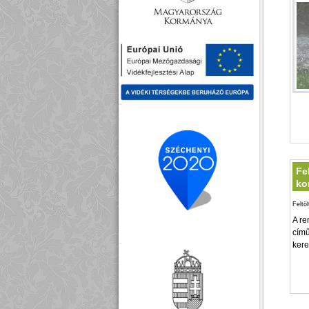
Fe
ko
Feltö
A re
című
kere