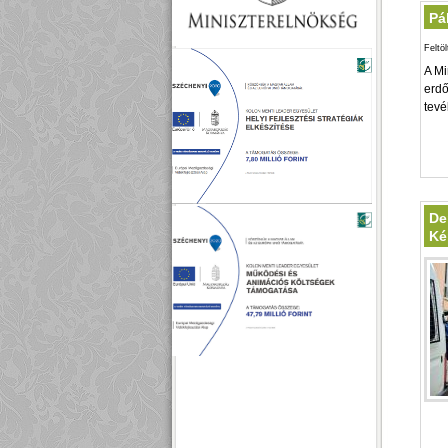
Pá
Feltö
A Mi
erdő
tevé
De
Ké