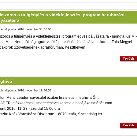
kszoros a túligénylés a vidékfejlesztési program beruházási
lyázataira
ltés időpontja: 2016. november 30. 10:00
zoros a túligénylés a vidékfejlesztési program egyes pályázataira - mondta Kis Mi
t, a Miniszterelnökség agrár-vidékfejlesztésért felelős államtitkára a Zala Megyei
akörök Szövetségének agrárfórumán, Keszthelyen.
ghívó
ltés időpontja: 2016. november 17. 09:55
lon Menti Leader Egyesület ezúton tisztelettel meghívja Önt
ADER intézkedések ismertetésével kapcsolatos tájékoztató fórumra.
ont: 2016. 11. 23. (szerda) 15.00 óra
szín: Izsák Városháza Díszterme – 6070 Izsák, Szabadság tér 1.