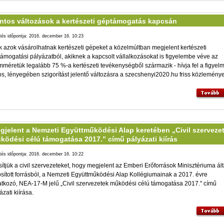
ntos változások a kertészeti géptámogatás kapcsán
ltés időpontja: 2016. december 16. 10:23
 azok vásárolhatnak kertészeti gépeket a közelmúltban megjelent kertészeti
ámogatási pályázatból, akiknek a kapcsolt vállalkozásokat is figyelembe véve az
méretük legalább 75 %-a kertészeti tevékenységből származik - hívja fel a figyelm
os, lényegében szigorítást jelentő változásra a szecshenyi2020.hu friss közleménye
gjelent a Nemzeti Együttműködési Alap keretében „Civil szerveze
ködési célú támogatása 2017.” című pályázati kiírás
ltés időpontja: 2016. december 16. 10:22
sítjük a civil szervezeteket, hogy megjelent az Emberi Erőforrások Minisztériuma ált
osított forrásból, a Nemzeti Együttműködési Alap Kollégiumainak a 2017. évre
tkozó, NEA-17-M jelű „Civil szervezetek működési célú támogatása 2017." című
ázati kiírása.