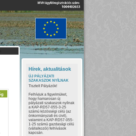
Hírek, aktualitások
ÚJ PÁLYÁZATI
SZAKASZOK NYÍLNAK
Tisztelt Pályázók!
ég
Felhívjuk a figyelmüket,
hogy hamarosan új
pályázati szakaszok nyílnak
a KAP-RD57-055-3-25
számú közösségi célú (az
önkormányzati és civil),
valamint a KAP-RD57-055-
1-25 számú gazdasági célú
(vállalkozói) felhívások
a
kapcsán.