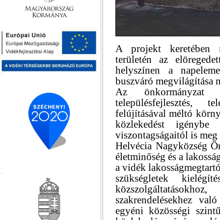
A projekt keretében 
területén az elöregede
helyszínen a napeleme
buszváró megvilágítása 
Az önkormányzat k
településfejlesztés, 
felújításával méltó körn
közlekedést igénybe
viszontagságaitól is meg 
Helvécia Nagyközség Ön
életminőség és a lakossá
a vidék lakosságmegtartó
szükségletek kielégít
közszolgáltatásokh
szakrendelésekhez való
egyéni közösségi szintű