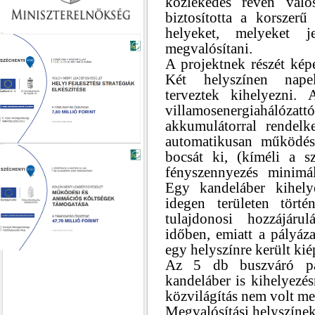
közlekedés révén val
biztosította a korszerű
helyeket, melyeket j
megvalósítani.
A projektnek részét képe
Két helyszínen napel
terveztek kihelyezni. 
villamosenergiahálóz
akkumulátorral rendelke
automatikusan működés
bocsát ki, (kíméli a 
fényszennyezés minimál
Egy kandeláber kihelye
idegen területen tört
tulajdonosi hozzájáru
időben, emiatt a pályáza
egy helyszínre került kié
Az 5 db buszváró pa
kandeláber is kihelyezés
közvilágítás nem volt me
Megvalósítási helyszínek