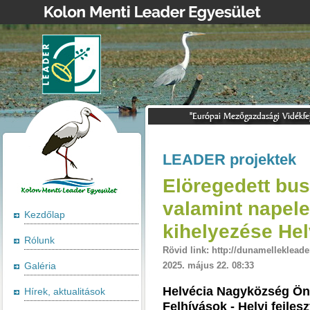
LEADER projektek
Elöregedett bus
valamint napel
Kezdőlap
kihelyezése He
Rólunk
Rövid link: http://dunamellekleade
Galéria
2025. május 22. 08:33
Helvécia Nagyközség Ö
Hírek, aktualitások
Felhívások - Helyi fejle