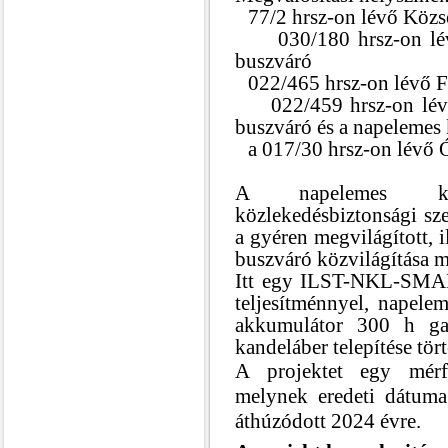
-
77/2 hrsz-on lévő Közs
-
030/180 hrsz-on lé
buszváró
-
022/465 hrsz-on lévő F
-
022/459 hrsz-on lé
buszváró és a napelemes
-
a 017/30 hrsz-on lévő 
A napelemes kan
közlekedésbiztonsági sz
a gyéren megvilágított, 
buszváró közvilágítása m
Itt egy ILST-NKL-SMA
teljesítménnyel, napel
akkumulátor 300 h gar
kandeláber telepítése tört
A projektet egy mérfö
melynek eredeti dátuma
áthúzódott 2024 évre.