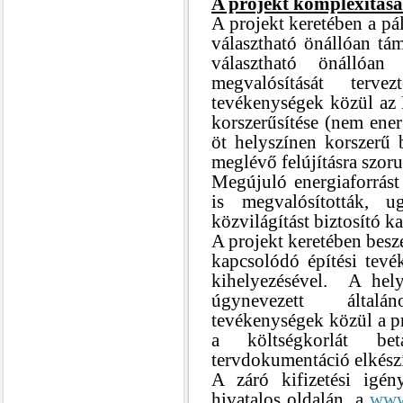
A projekt komplexitása
A projekt keretében a pál
választható önállóan tám
választható önállóan
megvalósítását terv
tevékenységek közül az É
korszerűsítése (nem ene
öt helyszínen korszerű 
meglévő felújításra szor
Megújuló energiaforrást 
is megvalósították, 
közvilágítást biztosító k
A projekt keretében besz
kapcsolódó építési tev
kihelyezésével.
A hely
úgynevezett általá
tevékenységek közül a pr
a költségkorlát bet
tervdokumentáció elkészít
A záró kifizetési igén
hivatalos oldalán, a
www