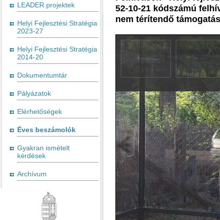
LEADER projektek
52-10-21 kódszámú felhív
nem térítendő támogatást
Helyi Fejlesztési Stratégia
2023-27
Helyi Fejlesztési Stratégia
2014-20
Dokumentumtár
Pályázatok
Elérhetőségek
Éves beszámolók
Gyakran ismételt
kérdések
Archívum