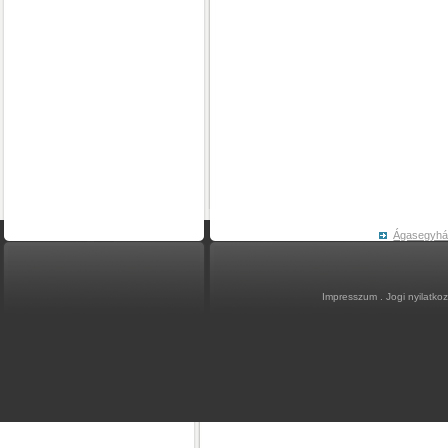
Ágasegyh
Impresszum
.
Jogi nyilatko