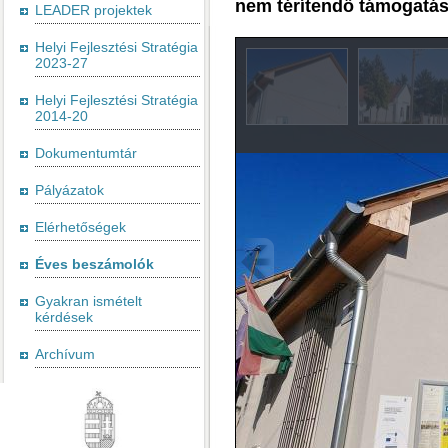
nem térítendő támogatást
LEADER projektek
Helyi Fejlesztési Stratégia
2023-27
Helyi Fejlesztési Stratégia
2014-20
Dokumentumtár
Pályázatok
Elérhetőségek
Éves beszámolók
Gyakran ismételt
kérdések
Archívum