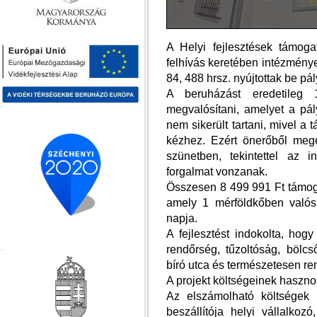
A Helyi fejlesztések támoga
felhívás
keretében intézmények
84, 488 hrsz. nyújtottak be pá
A beruházást eredetileg 1
megvalósítani, amelyet a pál
nem sikerült tartani, mivel a 
kézhez. Ezért önerőből mege
szünetben, tekintettel az 
forgalmat vonzanak.
Összesen 8 499 991 Ft támoga
amely 1 mérföldkőben valós
napja.
A fejlesztést indokolta, hog
rendőrség, tűzoltóság, bölc
bíró utca és természetesen r
A projekt költségeinek haszno
Az elszámolható költségek 
beszállítója helyi vállalkoz