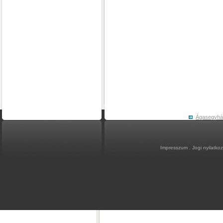
Ágasegyh
Impresszum
.
Jogi nyilatko