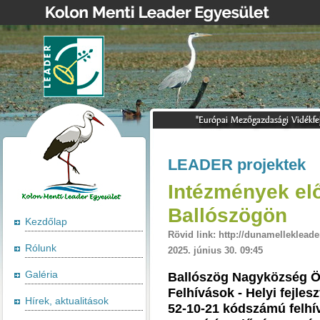
LEADER projektek
Intézmények elő
Ballószögön
Kezdőlap
Rövid link: http://dunamellekleade
Rólunk
2025. június 30. 09:45
Galéria
Ballószög Nagyközség 
Felhívások - Helyi fejle
Hírek, aktualitások
52-10-21 kódszámú felhív