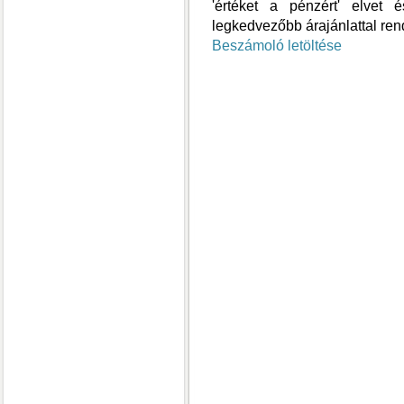
'értéket a pénzért' elvet 
legkedvezőbb árajánlattal rend
Beszámoló letöltése