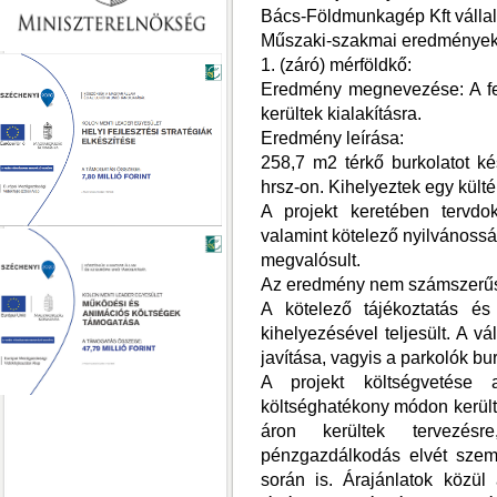
Bács-Földmunkagép Kft vállal
Műszaki-szakmai eredmények
1. (záró) mérföldkő:
Eredmény megnevezése: A fej
kerültek kialakításra.
Eredmény leírása:
258,7 m2 térkő burkolatot ké
hrsz-on. Kihelyeztek egy kültéri
A projekt keretében tervdok
valamint kötelező nyilvánosság
megvalósult.
Az eredmény nem számszerűsí
A kötelező tájékoztatás és
kihelyezésével teljesült. A vá
javítása, vagyis a parkolók bu
A projekt költségvetése 
költséghatékony módon került ö
áron kerültek tervezés
pénzgazdálkodás elvét szem 
során is. Árajánlatok közül