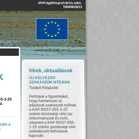
Hírek, aktualitások
K
ÚJ PÁLYÁZATI
SZAKASZOK NYÍLNAK
Tisztelt Pályázók!
Felhívjuk a figyelmüket,
55-3-25
hogy hamarosan új
mú
pályázati szakaszok nyílnak
a KAP-RD57-055-3-25
számú közösségi célú (az
önkormányzati és civil),
valamint a KAP-RD57-055-
rzés a
1-25 számú gazdasági célú
k
(vállalkozói) felhívások
kapcsán.