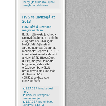
benyújtási időszak újbóli
meghosszabbítása
HVS felülvizsgálat
2013
Helyi Bíráló Bizottság
megválasztása
Ezúton tájékoztatjuk, hogy
Közgyűlés április 8-i ülésén
elfogadta a felülvizsgált
Helyi Vidékfejlesztési
Stratégiát (HVS) és annak
mellékletét képező LEADER
intézkedési tervet, valamint
a Helyi Bíráló Bizottságot
(HBB), melynek feladata,
hogy az ügyfelek által
előzetesen benyújtott
projektjavaslatok kapcsán
döntsön a HVS
célkitűzésekhez való
illeszkedésről.
LEADER intézkedési
terv
HVS felülvizsgálat
menetrendje
LEADER projektötlet-
gyűjtés FÓRUM