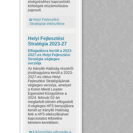
elvégzéséhez kapcsolódó
költségek elszámolására
jogosult.
Helyi Fejlesztési
Stratégiák elkészítése
Helyi Fejlesztési
Stratégia 2023-27
Elfogadásra került a 2023-
2027-es Helyi Fejlesztési
Stratégia végleges
verziója
Az Irányító Hatóság részéről
jóváhagyásra került a 2023-
2027-es ciklus Helyi
Fejlesztési Stratégiájának
végleges verziója, amelyet
a Kolon Menti Leader
Egyesület Közgyűlése a
2024. február 02-án
megtartott ülésén elfogadott.
A végleges HFS benyújtásra
került az Irányító Hatóság
felé a HFS elkészítésével
kapcsolatos kifizetési
kérelem keretében.
A Közgyűlés elfogadta a