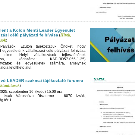
lent a Kolon Menti Leader Egyesület
ozási célú pályázati felhívása
Hírek,
(
ások
)
t Pályázók! Ezúton tájékoztatjuk Önöket, hogy
 egyesületünk vállalkozási célú pályázati felhívása
ás címe: Helyi vállalkozások fejlesztésének
tása, kódszáma: KAP-RD57-055-1-25)
nyzatok és egyesületek számára, amelynek
lója letölthető alul.
vó LEADER szakmai tájékoztató fórumra
aktualitások
)
2025. szeptember 16. (kedd) 15:00 óra
n: Izsák Városháza Díszterme – 6070 Izsák,
g tér 1.