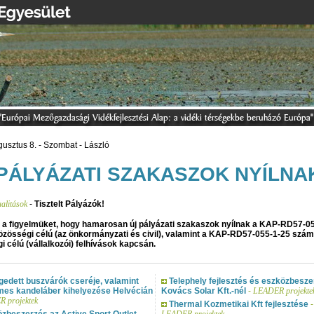
usztus 8. - Szombat - László
PÁLYÁZATI SZAKASZOK NYÍLNA
ualitások
-
Tisztelt Pályázók!
k a figyelmüket, hogy hamarosan új pályázati szakaszok nyílnak a KAP-RD57-0
zösségi célú (az önkormányzati és civil), valamint a KAP-RD57-055-1-25 szá
i célú (vállalkozói) felhívások kapcsán.
gedett buszvárók cseréje, valamint
Telephely fejlesztés és eszközbesze
mes kandeláber kihelyezése Helvécián
Kovács Solar Kft.-nél
-
LEADER projekte
 projektek
Thermal Kozmetikai Kft fejlesztése
-
zbeszerzés az Active Sport Outlet
LEADER projektek