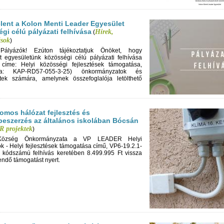
lent a Kolon Menti Leader Egyesület
gi célú pályázati felhívása
Hírek,
(
ások
)
t Pályázók! Ezúton tájékoztatjuk Önöket, hogy
t egyesületünk közösségi célú pályázati felhívása
s címe: Helyi közösségi fejlesztések támogatása,
a: KAP-RD57-055-3-25) önkormányzatok és
tek számára, amelynek összefoglalója letölthető
romos hálózat fejlesztés és
beszerzés az általános iskolában Bócsán
 projektek
)
Község Önkormányzata a VP LEADER Helyi
k - Helyi fejlesztések támogatása című, VP6-19.2.1-
 kódszámú felhívás keretében 8.499.995 Ft vissza
endő támogatást nyert.