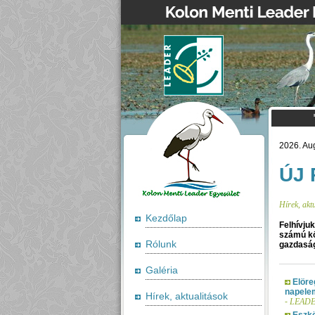
2026. Aug
ÚJ 
Hírek, akt
Kezdőlap
Felhívju
számú kö
Rólunk
gazdaság
Galéria
Elöre
napele
Hírek, aktualitások
-
LEADER
Eszkö