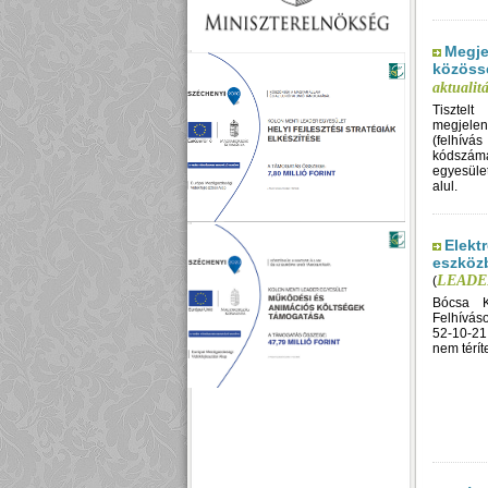
Megje
közössé
aktualit
Tisztel
megjelen
(felhívá
kódszám
egyesüle
alul.
Elekt
eszköz
LEADER
(
Bócsa 
Felhíváso
52-10-21
nem térít