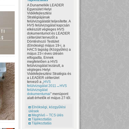
Tájékoztatás
A Dunamellék LEADER
Egyesület Helyi
Vidékfejlesztési
Stratégiájának
felülvizsgálatát teljesítette. A
HVS felülvizsgálat kapcsán
elkészült végleges HVS
dokumentumot és LEADER
célterület tervezőt a
Döntéshozó Testület
(Elnökség) május 19-i, a
HACS tagság (Közgyűlés) a
május 23-i éves ülésén
elfogadta. Ennek
megfelelően a HVS
felülvizsgálat lezárult, a
végleges Helyi
Vidékfejlesztési Stratégia és
a LEADER célterület
tervező a „
HVS
felülvizsgálat 2011→HVS
felülvizsgálat
dokumentumai
” menüpont
alatt érhetők el május 27-től.
Elnökségi, közgyűlési
ülések
Meghívó – TCS ülés
Tájékoztatás
Tájékoztatás