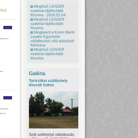
Meghívó LEADER
ktek
szakmai tájékoztató
fórumra - 2026.03.04.
Meghívó LEADER
szakmai tájékoztató
fórumra
Megjelent a Kolon Menti
Leader Egyesület
vállalkozási célú pályázati
felhívása
Meghívó LEADER
szakmai tájékoztató
fórumra
Galéria
Turisztikai szálláshely
létesült Solton
Solti székhelyű vállalkozás,