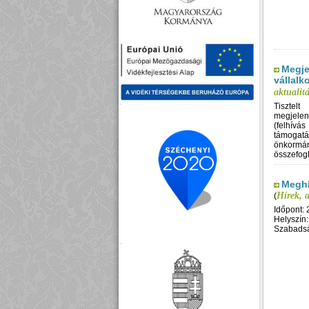
Megje
vállalk
aktualit
Tisztel
megjelent
(felhív
támoga
önkormá
összefogla
Meghí
Hírek, 
(
Időpont: 
Helyszí
Szabadsá