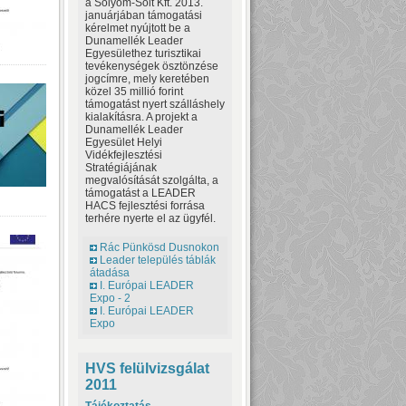
a Sólyom-Solt Kft. 2013.
januárjában támogatási
kérelmet nyújtott be a
Dunamellék Leader
Egyesülethez turisztikai
tevékenységek ösztönzése
jogcímre, mely keretében
közel 35 millió forint
támogatást nyert szálláshely
kialakításra. A projekt a
Dunamellék Leader
Egyesület Helyi
Vidékfejlesztési
Stratégiájának
megvalósítását szolgálta, a
támogatást a LEADER
HACS fejlesztési forrása
terhére nyerte el az ügyfél.
Rác Pünkösd Dusnokon
Leader település táblák
átadása
I. Európai LEADER
Expo - 2
I. Európai LEADER
Expo
HVS felülvizsgálat
2011