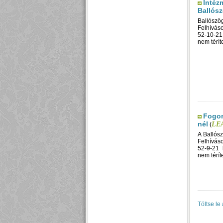
Intéz
Ballós
Ballósz
Felhíváso
52-10-21
nem térít
Fogor
nél
LEA
(
A Ballós
Felhíváso
52-9-21 
nem térít
Töltse le