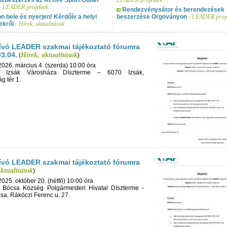
-
LEADER projektek
Rendezvénysátor és berendezések
on bele és nyerjen! Kérdőív a helyi
beszerzése Orgoványon
-
LEADER proje
ekről
-
Hírek, aktualitások
vó LEADER szakmai tájékoztató fórumra
03.04.
Hírek, aktualitások
(
)
2026. március 4. (szerda) 10:00 óra
n: Izsák Városháza Díszterme – 6070 Izsák,
g tér 1.
vó LEADER szakmai tájékoztató fórumra
aktualitások
)
2025. október 20. (hétfő) 10:00 óra
: Bócsa Község Polgármesteri Hivatal Díszterme -
sa, Rákóczi Ferenc u. 27.