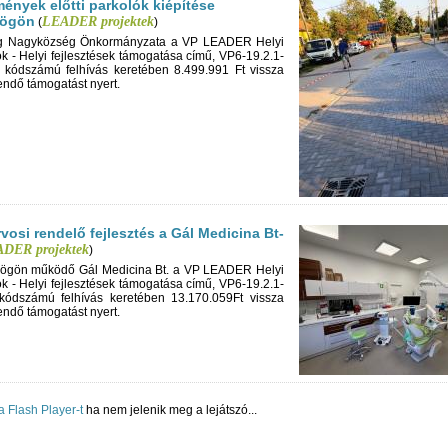
mények előtti parkolók kiépítése
zögön
LEADER projektek
(
)
ög Nagyközség Önkormányzata a VP LEADER Helyi
k - Helyi fejlesztések támogatása című, VP6-19.2.1-
 kódszámú felhívás keretében 8.499.991 Ft vissza
endő támogatást nyert.
vosi rendelő fejlesztés a Gál Medicina Bt-
DER projektek
)
zögön működő Gál Medicina Bt. a VP LEADER Helyi
k - Helyi fejlesztések támogatása című, VP6-19.2.1-
kódszámú felhívás keretében 13.170.059Ft vissza
endő támogatást nyert.
 a Flash Player-t
ha nem jelenik meg a lejátszó...