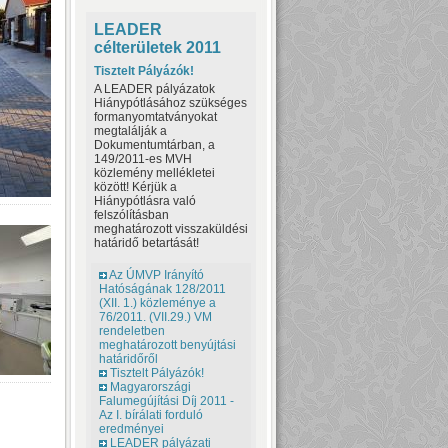
LEADER
célterületek 2011
Tisztelt Pályázók!
A LEADER pályázatok
Hiánypótlásához szükséges
formanyomtatványokat
megtalálják a
Dokumentumtárban, a
149/2011-es MVH
közlemény mellékletei
között! Kérjük a
Hiánypótlásra való
felszólításban
meghatározott visszaküldési
határidő betartását!
Az ÚMVP Irányító
Hatóságának 128/2011
(XII. 1.) közleménye a
76/2011. (VII.29.) VM
rendeletben
meghatározott benyújtási
határidőről
Tisztelt Pályázók!
Magyarországi
Falumegújítási Díj 2011 -
Az I. bírálati forduló
eredményei
LEADER pályázati