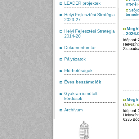
LEADER projektek
Kft-nél
Szólj
Helyi Fejlesztési Stratégia
termék
2023-27
Meghí
Helyi Fejlesztési Stratégia
- 2026.
2014-20
Időpont: 
Helyszí
Dokumentumtár
Szabadsá
Pályázatok
Elérhetőségek
Éves beszámolók
Gyakran ismételt
kérdések
Meghí
Hírek, 
(
Archívum
Időpont: 
Helyszín
6235 Bóc