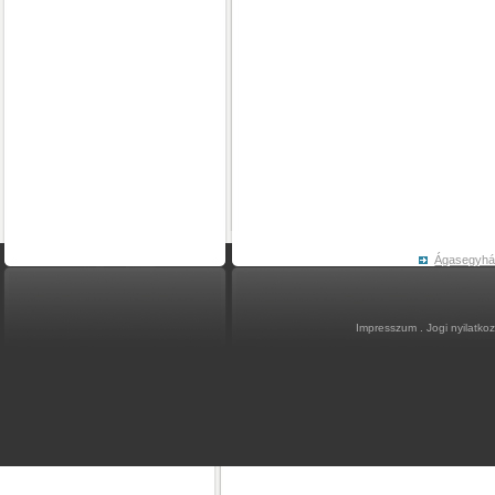
Ágasegyh
Impresszum
.
Jogi nyilatko