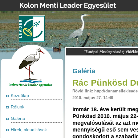
Galéria
Rác Pünkösd D
Rövid link: http://dunamellekleade
Kezdőlap
2010. május 27. 14:46
Rólunk
Immár 18. éve került m
Pünkösd 2010. május 22-
Galéria
megvalósulását az azt m
mennyiségű eső sem vesz
Hírek, aktualitások
gondoskodott a szabadid