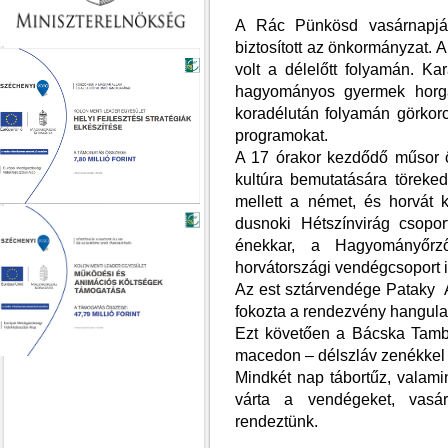
A Rác Pünkösd vasárnapjá
biztosított az önkormányzat. 
volt a délelőtt folyamán. Ka
hagyományos gyermek horgá
koradélután folyamán görkorc
programokat.
A 17 órakor kezdődő műsor ö
kultúra bemutatására törek
mellett a német, és horvát k
dusnoki Hétszínvirág csoport
énekkar, a Hagyományőr
horvátországi vendégcsoport i
Az est sztárvendége Pataky A
fokozta a rendezvény hangulat
Ezt követően a Bácska Tambu
macedon – délszláv zenékkel v
Mindkét nap tábortűz, valami
várta a vendégeket, vasárn
rendeztünk.