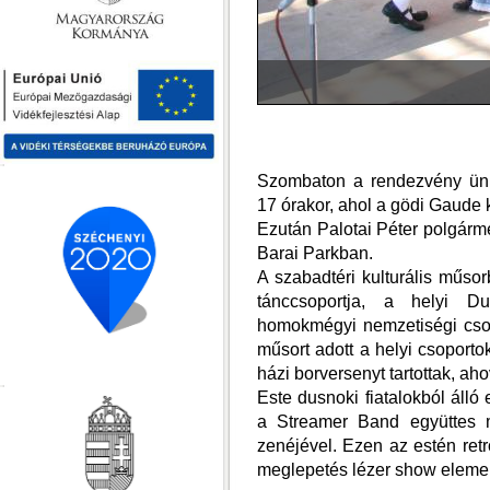
Szombaton a rendezvény ünn
17 órakor, ahol a gödi Gaude 
Ezután Palotai Péter polgárm
Barai Parkban.
A szabadtéri kulturális műsor
tánccsoportja, a helyi Du
homokmégyi nemzetiségi csop
műsort adott a helyi csoportok
házi borversenyt tartottak, ah
Este dusnoki fiatalokból álló
a Streamer Band együttes m
zenéjével. Ezen az estén ret
meglepetés lézer show eleme