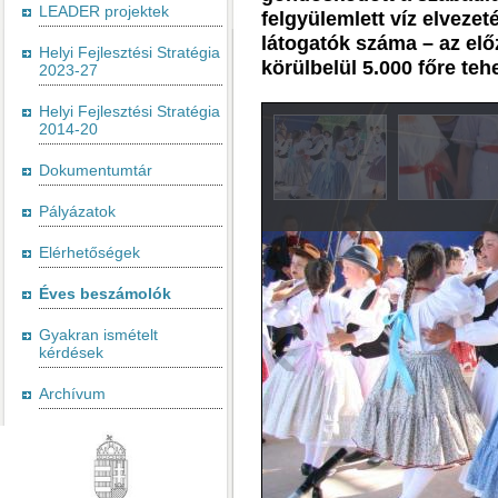
LEADER projektek
felgyülemlett víz elveze
látogatók száma – az el
Helyi Fejlesztési Stratégia
körülbelül 5.000 főre teh
2023-27
Helyi Fejlesztési Stratégia
2014-20
Dokumentumtár
Pályázatok
Elérhetőségek
Éves beszámolók
Gyakran ismételt
kérdések
Archívum