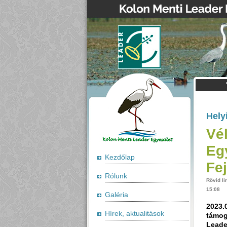
Hely
Vé
Eg
Kezdőlap
Fej
Rólunk
Rövid li
15:08
Galéria
2023.0
Hírek, aktualitások
támog
Leade