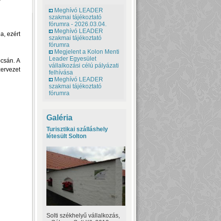
Meghívó LEADER
szakmai tájékoztató
fórumra - 2026.03.04.
Meghívó LEADER
a, ezért
szakmai tájékoztató
fórumra
Megjelent a Kolon Menti
Leader Egyesület
pcsán. A
vállalkozási célú pályázati
ervezet
felhívása
Meghívó LEADER
szakmai tájékoztató
fórumra
Galéria
Turisztikai szálláshely
létesült Solton
Solti székhelyű vállalkozás,