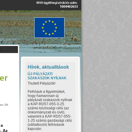
Hírek, aktualitások
ÚJ PÁLYÁZATI
er
SZAKASZOK NYÍLNAK
Tisztelt Pályázók!
Felhívjuk a figyelmüket,
hogy hamarosan új
pályázati szakaszok nyílnak
a KAP-RD57-055-3-25
ber 29.
számú közösségi célú (az
önkormányzati és civil),
valamint a KAP-RD57-055-
1-25 számú gazdasági célú
(vállalkozói) felhívások
 a
kapcsán.
. Az