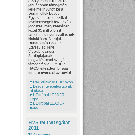
a Sólyom-Solt Kft. 2013.
januárjában támogatási
kérelmet nyújtott be a
Dunamellék Leader
Egyesülethez turisztikai
tevékenységek ösztönzése
jogcímre, mely keretében
közel 35 millió forint
támogatást nyert szálláshely
kialakításra. A projekt a
Dunamellék Leader
Egyesület Helyi
Vidékfejlesztési
Stratégiájának
megvalósítását szolgálta, a
támogatást a LEADER
HACS fejlesztési forrása
terhére nyerte el az ügyfél.
Rác Pünkösd Dusnokon
Leader település táblák
átadása
I. Európai LEADER
Expo - 2
I. Európai LEADER
Expo
HVS felülvizsgálat
2011