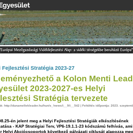
i Fejlesztési Stratégia 2023-27
leményezhető a Kolon Menti Lead
yesület 2023-2027-es Helyi
lesztési Stratégia tervezete
nk: http://dunamellekleader.hu/hun/s_!news/i__9/i__542 | Feltöltés időpontja: 2023. szeptem
8.25-én jelent meg a Helyi Fejlesztési Stratégiák elkészítésének
atása - KAP Stratégiai Terv, VP6-19.1.1-23 kódszámú felhívás, ami
r Helyi Akciócsoportok következő pályázati ciklusát alapozza meg