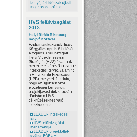
benyújtási időszak újbóli
meghosszabbítása
HVS felülvizsgálat
2013
Helyi Bíráló Bizottság
megválasztása
Ezúton tájékoztatjuk, hogy
Közgyűlés április 8-i ülésén
elfogadta a felülvizsgált
Helyi Vidékfejlesztési
Stratégiát (HVS) és annak
mellékletét képező LEADER
intézkedési tervet, valamint
a Helyi Bíráló Bizottságot
(HBB), melynek feladata,
hogy az ügyfelek által
előzetesen benyújtott
projektjavaslatok kapcsán
döntsön a HVS
célkitűzésekhez való
illeszkedésről.
LEADER intézkedési
terv
HVS felülvizsgálat
menetrendje
LEADER projektötlet-
gyűjtés FÓRUM