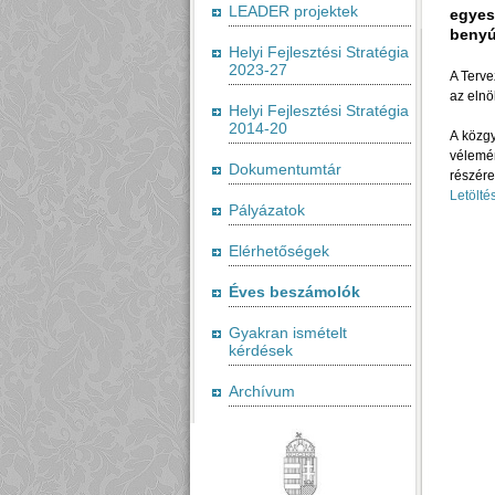
LEADER projektek
egyes
benyúj
Helyi Fejlesztési Stratégia
2023-27
A Terve
az elnö
Helyi Fejlesztési Stratégia
2014-20
A közgy
vélemé
Dokumentumtár
részére
Letölté
Pályázatok
Elérhetőségek
Éves beszámolók
Gyakran ismételt
kérdések
Archívum