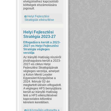
elvégzéséhez kapcsolódó
költségek elszámolására
jogosult.
Helyi Fejlesztési
Stratégiák elkészítése
Helyi Fejlesztési
Stratégia 2023-27
Elfogadásra került a 2023-
2027-es Helyi Fejlesztési
Stratégia végleges
verziója
Az Irányító Hatóság részéről
jóváhagyásra került a 2023-
2027-es ciklus Helyi
Fejlesztési Stratégiájának
végleges verziója, amelyet
a Kolon Menti Leader
Egyesület Közgyűlése a
2024. február 02-án
megtartott ülésén elfogadott.
A végleges HFS benyújtásra
került az Irányító Hatóság
felé a HFS elkészítésével
kapcsolatos kifizetési
kérelem keretében.
A Közgyűlés elfogadta a