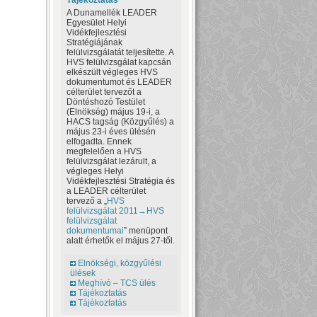
Tájékoztatás
A Dunamellék LEADER
Egyesület Helyi
Vidékfejlesztési
Stratégiájának
felülvizsgálatát teljesítette. A
HVS felülvizsgálat kapcsán
elkészült végleges HVS
dokumentumot és LEADER
célterület tervezőt a
Döntéshozó Testület
(Elnökség) május 19-i, a
HACS tagság (Közgyűlés) a
május 23-i éves ülésén
elfogadta. Ennek
megfelelően a HVS
felülvizsgálat lezárult, a
végleges Helyi
Vidékfejlesztési Stratégia és
a LEADER célterület
tervező a „
HVS
felülvizsgálat 2011→HVS
felülvizsgálat
dokumentumai
” menüpont
alatt érhetők el május 27-től.
Elnökségi, közgyűlési
ülések
Meghívó – TCS ülés
Tájékoztatás
Tájékoztatás