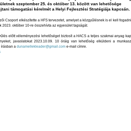
ületnek szeptember 25. és október 13. között van lehetősége
tani támogatási kérelmét a Helyi Fejlesztési Stratégiája kapcsán.
zői Csoport elkészítette a HFS tervezetet, amelyet a közgyűlésnek is el kell fogadni
k 2023. október 10-re összehívta az egyesület tagságát.
űlés előtt véleményezési lehetőséget biztosít a HACS a teljes szakmai anyag ka
nyeket, javaslatokat 2023.10.09. 10 óráig van lehetőség elküldeni a munkasz
 írásban a
dunamellekleader@gmail.com
e-mail címre.
s