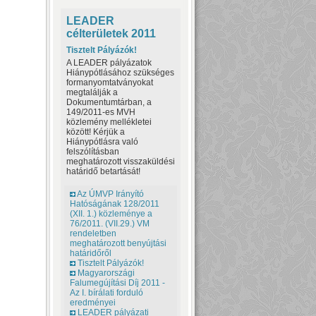
LEADER
célterületek 2011
Tisztelt Pályázók!
A LEADER pályázatok
Hiánypótlásához szükséges
formanyomtatványokat
megtalálják a
Dokumentumtárban, a
149/2011-es MVH
közlemény mellékletei
között! Kérjük a
Hiánypótlásra való
felszólításban
meghatározott visszaküldési
határidő betartását!
Az ÚMVP Irányító
Hatóságának 128/2011
(XII. 1.) közleménye a
76/2011. (VII.29.) VM
rendeletben
meghatározott benyújtási
határidőről
Tisztelt Pályázók!
Magyarországi
Falumegújítási Díj 2011 -
Az I. bírálati forduló
eredményei
LEADER pályázati