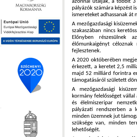
azonnal utalják, a többit 3 
pályázók számára képzést is
ismereteket adhassanak át n
A mezőgazdasági kisüzemek 
szakaszában nincs keretös
Előnyben részesülnek 
élőmunkaigényt céloznak 
fejlesztenek.
A 2020 októberében megjele
érkezett, a keretet 2,5 milli
majd 52 milliárd forintra
támogatásáról született dönt
A mezőgazdasági kisüzem
kormány felelősséget válla
és élelmiszeripar nemzet
pályázati rendszerben a 
minden üzemnek jut támoga
szüksége van, minden term
lehetőségét.