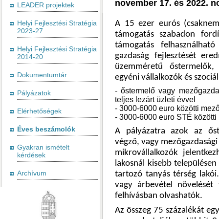
november 17. és 2022. no
LEADER projektek
A 15 ezer eurós (csaknem 
Helyi Fejlesztési Stratégia
2023-27
támogatás szabadon ford
támogatás felhasználhat
Helyi Fejlesztési Stratégia
gazdaság fejlesztését er
2014-20
üzemméretű őstermelők,
Dokumentumtár
egyéni vállalkozók és szociá
- őstermelő vagy mezőgazdas
Pályázatok
teljes lezárt üzleti évvel
- 3000-6000 euro közötti mez
Elérhetőségek
- 3000-6000 euro STÉ közötti
Éves beszámolók
A pályázatra azok az őst
végző, vagy mezőgazdasági 
Gyakran ismételt
mikrovállalkozók jelentke
kérdések
lakosnál kisebb települése
Archívum
tartozó tanyás térség lakó
vagy árbevétel növelését 
felhívásban olvashatók.
Az összeg 75 százalékát eg