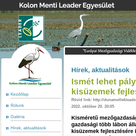
Hírek, aktualitások
Ismét lehet pá
kisüzemek fejle
Kezdőlap
Rövid link: http://dunamellekleade
Rólunk
2022. október 20. 20:05
Galéria
Kisméretű mezőgazdaság
gazdasági több lábon ál
Hírek, aktualitások
kisüzemek fejlesztésére i