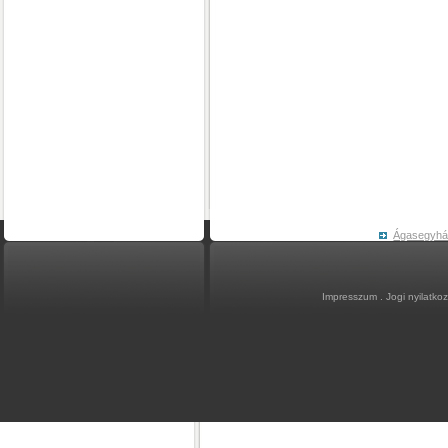
Ágasegyh
Impresszum
.
Jogi nyilatko