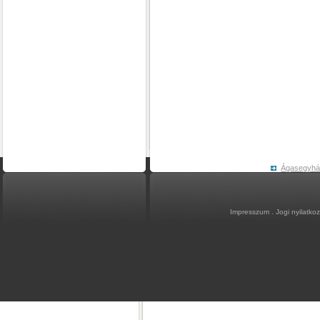
Ágasegyh
Impresszum
.
Jogi nyilatko