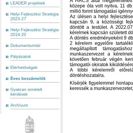
A HACS által megjelentetett
LEADER projektek
közepe óta volt nyitva, 11 d
millió forint támogatási igénny
Helyi Fejlesztési Stratégia
Az ülésen a helyi fejlesztése
2023-27
kapcsán 9, a közösségi fejl
döntött a testület. A 2022.0
Helyi Fejlesztési Stratégia
kérelmek kapcsán született dö
2014-20
A döntés eredményeként 9 db
2 kérelem egyelőre tartalékl
Dokumentumtár
megállapított támogatás
munkaszervezet a kérelmek
Pályázatok
követően február végén kerü
támogatói okiratok kiküldésére
Elérhetőségek
A többi kérelemről előrel
döntéshozatalra.
Éves beszámolók
Kísérjék figyelemmel honlap
keressék a munkaszervezetet,
Gyakran ismételt
kérdések
Archívum