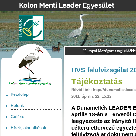
HVS felülvizsgálat 2
Tájékoztatás
Rövid link: http://dunamellekleade
Kezdőlap
2011. április 22. 15:12
Rólunk
A Dunamellék LEADER Eg
április 18-án a Tervezői C
Galéria
leegyeztette az Irányító
célterülettervező egyezte
Hírek, aktualitások
felülvizsgálat dokumentu