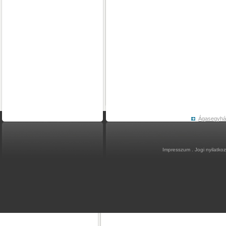
Ágasegyh
Impresszum
.
Jogi nyilatko