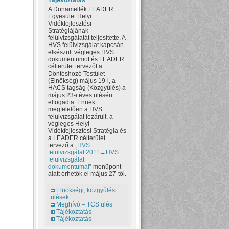
Tájékoztatás
A Dunamellék LEADER
Egyesület Helyi
Vidékfejlesztési
Stratégiájának
felülvizsgálatát teljesítette. A
HVS felülvizsgálat kapcsán
elkészült végleges HVS
dokumentumot és LEADER
célterület tervezőt a
Döntéshozó Testület
(Elnökség) május 19-i, a
HACS tagság (Közgyűlés) a
május 23-i éves ülésén
elfogadta. Ennek
megfelelően a HVS
felülvizsgálat lezárult, a
végleges Helyi
Vidékfejlesztési Stratégia és
a LEADER célterület
tervező a „
HVS
felülvizsgálat 2011→HVS
felülvizsgálat
dokumentumai
” menüpont
alatt érhetők el május 27-től.
Elnökségi, közgyűlési
ülések
Meghívó – TCS ülés
Tájékoztatás
Tájékoztatás