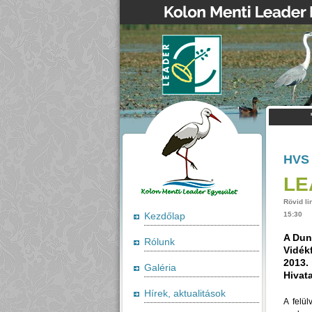
HVS 
LE
Rövid li
Kezdőlap
15:30
A Dun
Rólunk
Vidékf
2013. 
Galéria
Hivat
Hírek, aktualitások
A felül