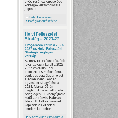
elvégzéséhez kapcsolódó
költségek elszámolására
jogosult.
Helyi Fejlesztési
Stratégiák elkészítése
Helyi Fejlesztési
Stratégia 2023-27
Elfogadásra került a 2023-
2027-es Helyi Fejlesztési
Stratégia végleges
verziója
Az Irányító Hatóság részéről
jóváhagyásra került a 2023-
2027-es ciklus Helyi
Fejlesztési Stratégiájának
végleges verziója, amelyet
a Kolon Menti Leader
Egyesület Közgyűlése a
2024. február 02-án
megtartott ülésén elfogadott.
A végleges HFS benyújtásra
került az Irányító Hatóság
felé a HFS elkészítésével
kapcsolatos kifizetési
kérelem keretében.
A Közgyűlés elfogadta a