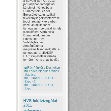
a Sólyom-Solt Kft. 2013.
januárjában támogatási
kérelmet nyújtott be a
Dunamellék Leader
Egyesülethez turisztikai
tevékenységek ösztönzése
jogcímre, mely keretében
közel 35 millió forint
támogatást nyert szálláshely
kialakításra. A projekt a
Dunamellék Leader
Egyesület Helyi
Vidékfejlesztési
Stratégiájának
megvalósítását szolgálta, a
támogatást a LEADER
HACS fejlesztési forrása
terhére nyerte el az ügyfél.
Rác Pünkösd Dusnokon
Leader település táblák
átadása
I. Európai LEADER
Expo - 2
I. Európai LEADER
Expo
HVS felülvizsgálat
2011