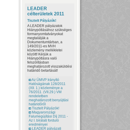
LEADER
célterületek 2011
Tisztelt Pályázók!
A LEADER pályázatok
Hiánypótlásához szükséges
formanyomtatványokat
megtalálják a
Dokumentumtárban, a
149/2011-es MVH
közlemény mellékletei
között! Kérjük a
Hiánypótlásra való
felszólításban
meghatározott visszaküldési
határidő betartását!
Az ÚMVP Irányító
Hatóságának 128/2011
(XII. 1.) közleménye a
76/2011. (VII.29.) VM
rendeletben
meghatározott benyújtási
határidőről
Tisztelt Pályázók!
Magyarországi
Falumegújítási Díj 2011 -
Az I. bírálati forduló
eredményei
LEADER pályázati