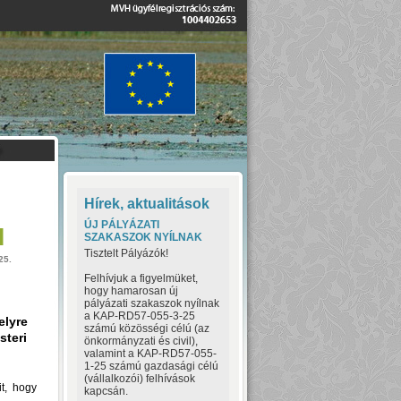
Hírek, aktualitások
ÚJ PÁLYÁZATI
M
SZAKASZOK NYÍLNAK
Tisztelt Pályázók!
25.
Felhívjuk a figyelmüket,
hogy hamarosan új
pályázati szakaszok nyílnak
a KAP-RD57-055-3-25
elyre
számú közösségi célú (az
steri
önkormányzati és civil),
valamint a KAP-RD57-055-
1-25 számú gazdasági célú
(vállalkozói) felhívások
it, hogy
kapcsán.