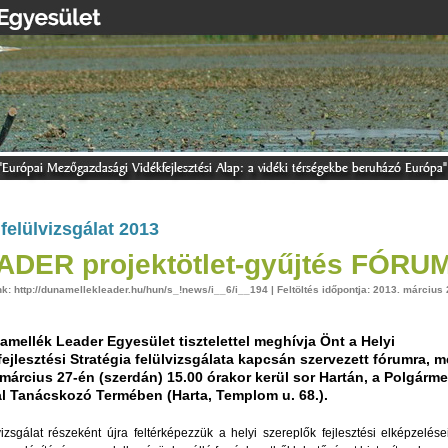
felülvizsgálat 2013
ADER projektötlet-gyűjtés FÓRU
nk: http://dunamellekleader.hu/hun/s_!news/i__6/i__194 | Feltöltés időpontja: 2013. március 
amellék Leader Egyesület tisztelettel meghívja Önt a Helyi
ejlesztési Stratégia felülvizsgálata kapcsán szervezett fórumra, m
március 27-én (szerdán) 15.00 órakor kerül sor Hartán, a Polgárme
al Tanácskozó Termében (Harta, Templom u. 68.).
vizsgálat részeként újra feltérképezzük a helyi szereplők fejlesztési elképzelése