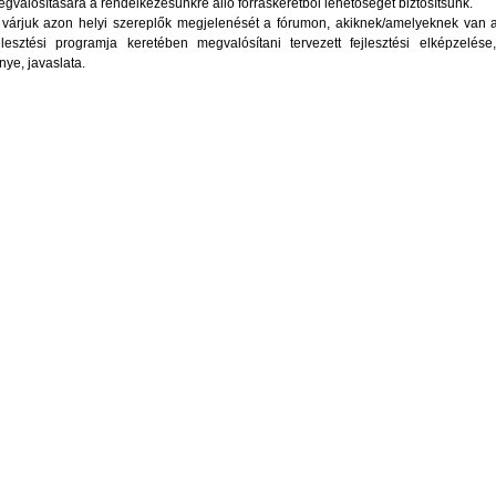
gvalósítására a rendelkezésünkre álló forráskeretből lehetőséget biztosítsunk.
 várjuk azon helyi szereplők megjelenését a fórumon, akiknek/amelyeknek van a
jlesztési programja keretében megvalósítani tervezett fejlesztési elképzelése,
ye, javaslata.