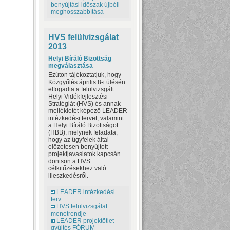
benyújtási időszak újbóli
meghosszabbítása
HVS felülvizsgálat
2013
Helyi Bíráló Bizottság
megválasztása
Ezúton tájékoztatjuk, hogy
Közgyűlés április 8-i ülésén
elfogadta a felülvizsgált
Helyi Vidékfejlesztési
Stratégiát (HVS) és annak
mellékletét képező LEADER
intézkedési tervet, valamint
a Helyi Bíráló Bizottságot
(HBB), melynek feladata,
hogy az ügyfelek által
előzetesen benyújtott
projektjavaslatok kapcsán
döntsön a HVS
célkitűzésekhez való
illeszkedésről.
LEADER intézkedési
terv
HVS felülvizsgálat
menetrendje
LEADER projektötlet-
gyűjtés FÓRUM