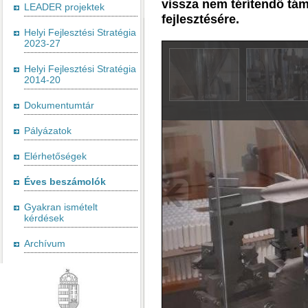
vissza nem térítendő tá
LEADER projektek
fejlesztésére.
Helyi Fejlesztési Stratégia
2023-27
Helyi Fejlesztési Stratégia
2014-20
Dokumentumtár
Pályázatok
Elérhetőségek
Éves beszámolók
Gyakran ismételt
kérdések
Archívum