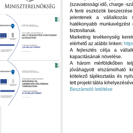
(szavatossági idő, charge -szá
A fenti eszközök beszerzése
jelentenek a vállalkozás
hatékonyabb munkavégzést é
biztosítanak.
Marketing tevékenység kereté
elérhető az alábbi linken:
http
A fejlesztés célja a válla
kapacitásának növelése.
A három mérföldkőben telj
jóváhagyott elszámolható k
kötelező tájékoztatás és ny
tett projekt tábla kihelyezéséve
Beszámoló letöltése