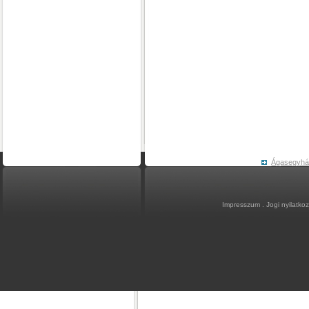
Ágasegyh
Impresszum
.
Jogi nyilatko