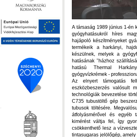
A társaság 1989 június 1-én 
gyógyhatásukról híres mag
hajápoló készítményeket gyá
termékeik a harkányi, hajdú
készülnek, melyek a gyógyf
hatásának "házhoz szállításá
hatású Thermal Harkányi
gyógyvízkrémek - professzion
Az elnyert támogatás fel
eszközbeszerzés valósult m
technológiák bevezetése tör
C735 tubustöltő gép beszer
tubusok töltésére. Megvalós
átfolyásmérővel és egyéb t
kimérést váltja fel, így g
csökkenthető lesz a vízvesz
tintasugaras jelölőgép, amely