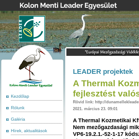
LEADER projektek
A Thermal Kozme
fejlesztést való
Kezdőlap
Rövid link: http://dunamellekleade
Rólunk
2021. március 23. 09:01
Galéria
A Thermal Kozmetikai Kf
Nem mezőgazdasági mikro
Hírek, aktualitások
VP6-19.2.1.-52-1-17 kóds