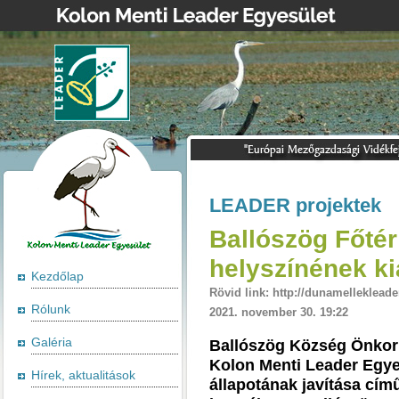
LEADER projektek
Ballószög Főté
helyszínének ki
Kezdőlap
Rövid link: http://dunamellekleade
Rólunk
2021. november 30. 19:22
Galéria
Ballószög Község Önkorm
Kolon Menti Leader Egye
Hírek, aktualitások
állapotának javítása cím