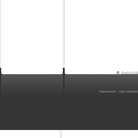
Ágasegyh
Impresszum
.
Jogi nyilatko