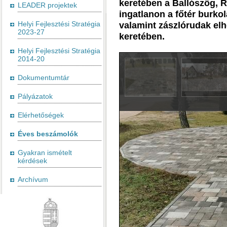
keretében a Ballószög, Rá
LEADER projektek
ingatlanon a főtér burko
Helyi Fejlesztési Stratégia
valamint zászlórudak el
2023-27
keretében.
Helyi Fejlesztési Stratégia
2014-20
Dokumentumtár
Pályázatok
Elérhetőségek
Éves beszámolók
Gyakran ismételt
kérdések
Archívum