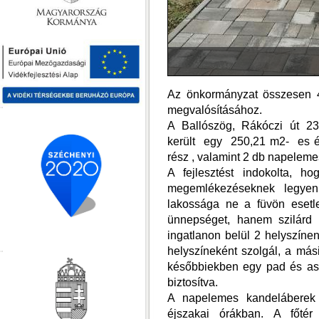
Az önkormányzat összesen 4
megvalósításához.
A Ballószög, Rákóczi út 23. 
került egy 250,21 m2- es é
rész , valamint 2 db napeleme
A fejlesztést indokolta, h
megemlékezéseknek legyen
lakossága ne a füvön esetl
ünnepséget, hanem szilárd 
ingatlanon belül 2 helyszíne
helyszíneként szolgál, a mási
későbbiekben egy pad és asz
biztosítva.
A napelemes kandeláberek a
éjszakai órákban. A főtér 